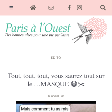
Skip
Toggle
to
Navigation
content
Sorties & Culture
Food
EDITO
Green
Tout, tout, tout, vous saurez tout sur
le …MASQUE 😷✂️
Déco
17 AVRIL 20
Bien-être