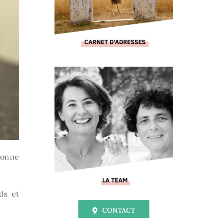
tionne
ds et
CONTACT