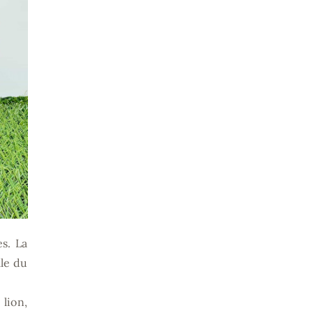
es. La
lle du
lion,