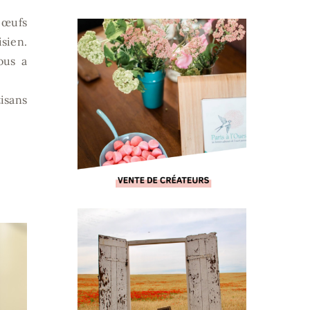
 œufs
isien.
ous a
isans