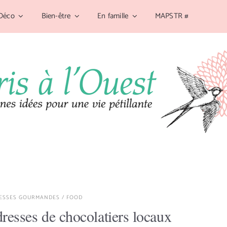
Déco
Bien-être
En famille
MAPSTR #
ESSES GOURMANDES
/
FOOD
resses de chocolatiers locaux