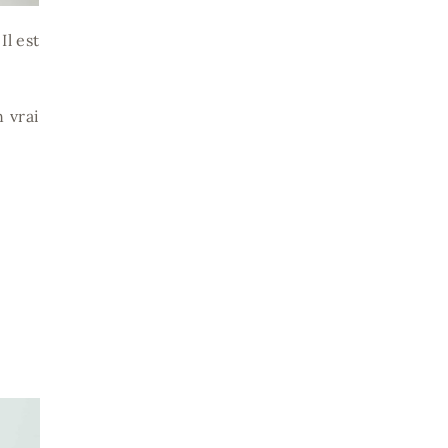
Il est
n vrai