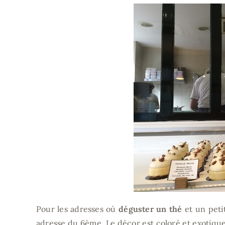
Pour les adresses où
déguster un thé
et un peti
adresse du 6ème. Le décor est coloré et exotique, 