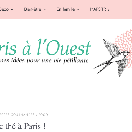
Déco
Bien-être
En famille
MAPSTR #
ESSES GOURMANDES
/
FOOD
e thé à Paris !