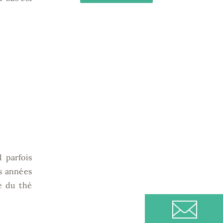
 parfois
es années
e du thé