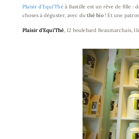
Plaisir d’Equi’Thé
à Bastille est un rêve de fille :
choses à déguster, avec du
thé bio
! Et une patro
Plaisir d’Equi’Thé
, 12 boulebard Beaumarchais, 1