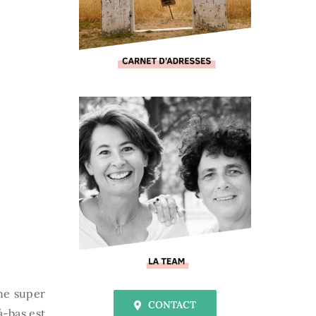
ne super
CONTACT
à-bas est