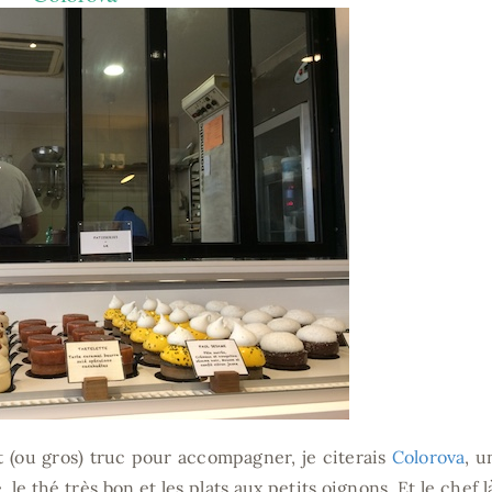
t (ou gros) truc pour accompagner, je citerais
Colorova
, u
le thé très bon et les plats aux petits oignons. Et le chef l