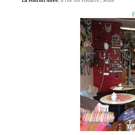
La Fourmi Ailée
, 8 rue du Fouarre, 5ème
P