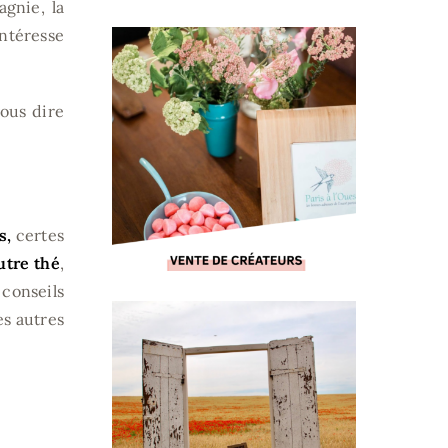
agnie, la
ntéresse
vous dire
s,
certes
utre thé
,
conseils
es autres