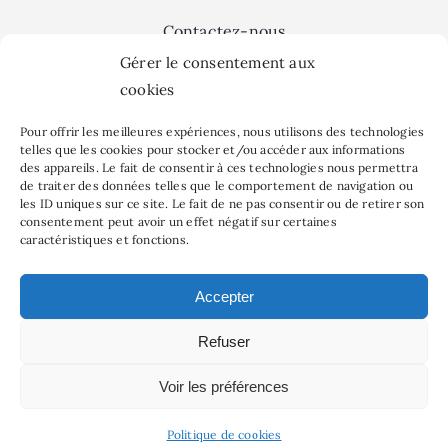
Contactez-nous
Sorties & Culture
Gérer le consentement aux
Food
cookies
Green
Déco
Pour offrir les meilleures expériences, nous utilisons des technologies
Bien être
telles que les cookies pour stocker et/ou accéder aux informations
des appareils. Le fait de consentir à ces technologies nous permettra
Famille
de traiter des données telles que le comportement de navigation ou
les ID uniques sur ce site. Le fait de ne pas consentir ou de retirer son
MAPSTR #
consentement peut avoir un effet négatif sur certaines
Événements
caractéristiques et fonctions.
Politique de confidentialité
Mentions légales
Accepter
Refuser
Voir les préférences
©2026 Paris à l'Ouest | Installé par
Alez PC
Politique de cookies