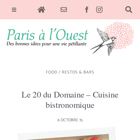
Skip
Toggle
to
Navigation
content
Sorties & Culture
Food
FOOD
/
RESTOS & BARS
Green
Le 20 du Domaine – Cuisine
bistronomique
Déco
6 OCTOBRE 15
Bien-être