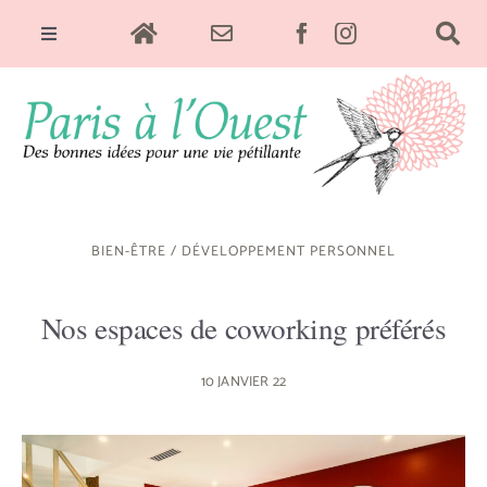
Skip
Toggle
to
Navigation
content
Sorties & Culture
Food
BIEN-ÊTRE
/
DÉVELOPPEMENT PERSONNEL
Green
Nos espaces de coworking préférés
Déco
10 JANVIER 22
Bien-être