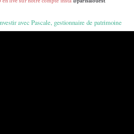
0 en live sur notre compte insta
@parisalouest
vestir avec Pascale, gestionnaire de patrimoine