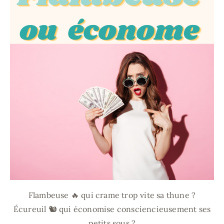
En famille
MAPSTR #
Contact
Je m’abonne
Rechercher
Flambeuse 🔥 qui crame trop vite sa thune ?
Écureuil 🐿 qui économise consciencieusement ses
petits sous ?