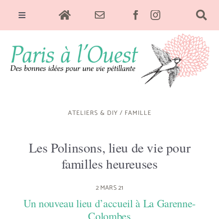
Skip
Toggle
to
Navigation
content
Sorties & Culture
Food
ATELIERS & DIY
/
FAMILLE
Green
Les Polinsons, lieu de vie pour
familles heureuses
Déco
2 MARS 21
Un nouveau lieu d’accueil à La Garenne-
Bien-être
Colombes