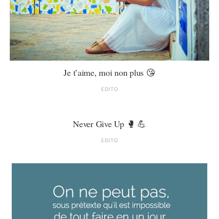
En famille
MAPSTR #
Je t’aime, moi non plus 😘
Contact
EDITO
Je m’abonne
Never Give Up 🥊 💪
EDITO
Rechercher