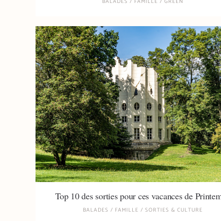
BALADES
/
FAMILLE
/
GREEN
Top 10 des sorties pour ces vacances de Printe
BALADES
/
FAMILLE
/
SORTIES & CULTURE