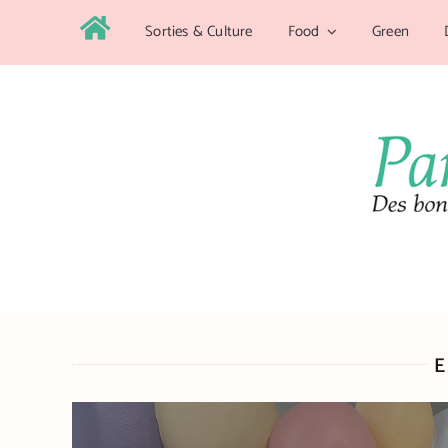
Skip
Sorties & Culture
Food
Green
Accueil
to
content
E