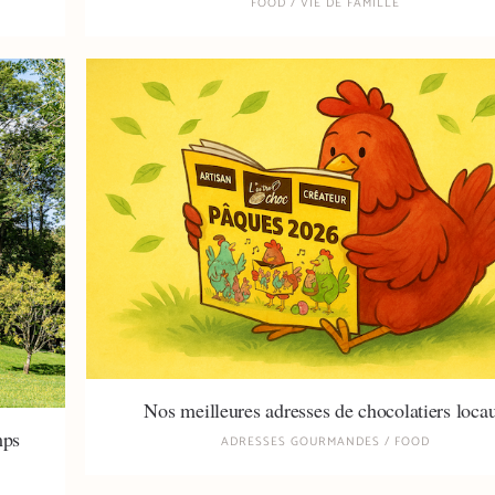
FOOD
/
VIE DE FAMILLE
Nos meilleures adresses de chocolatiers loca
mps
ADRESSES GOURMANDES
/
FOOD